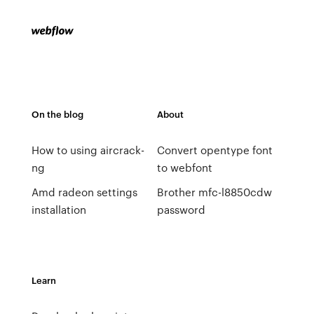
On the blog
About
How to using aircrack-
Convert opentype font
ng
to webfont
Amd radeon settings
Brother mfc-l8850cdw
installation
password
Learn