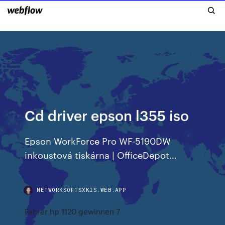
Cd driver epson l355 iso
Epson WorkForce Pro WF-5190DW
inkoustová tiskárna | OfficeDepot…
NETWORKSOFTSXKIS.WEB.APP
Fahrer hp 1120 gewinnen 7