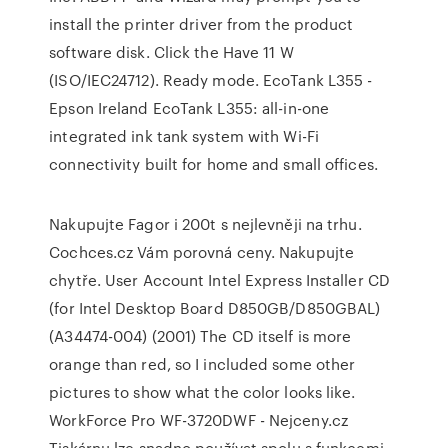
install the printer driver from the product
software disk. Click the Have 11 W
(ISO/IEC24712). Ready mode. EcoTank L355 -
Epson Ireland EcoTank L355: all-in-one
integrated ink tank system with Wi-Fi
connectivity built for home and small offices.
Nakupujte Fagor i 200t s nejlevněji na trhu.
Cochces.cz Vám porovná ceny. Nakupujte
chytře. User Account Intel Express Installer CD
(for Intel Desktop Board D850GB/D850GBAL)
(A34474-004) (2001) The CD itself is more
orange than red, so I included some other
pictures to show what the color looks like.
WorkForce Pro WF-3720DWF - Nejceny.cz
Tiskárnu lze snadno používat spolu s funkcemi