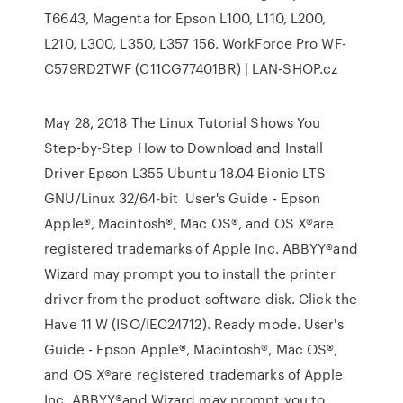
T6643, Magenta for Epson L100, L110, L200,
L210, L300, L350, L357 156. WorkForce Pro WF-
C579RD2TWF (C11CG77401BR) | LAN-SHOP.cz
May 28, 2018 The Linux Tutorial Shows You
Step-by-Step How to Download and Install
Driver Epson L355 Ubuntu 18.04 Bionic LTS
GNU/Linux 32/64-bit User's Guide - Epson
Apple®, Macintosh®, Mac OS®, and OS X®are
registered trademarks of Apple Inc. ABBYY®and
Wizard may prompt you to install the printer
driver from the product software disk. Click the
Have 11 W (ISO/IEC24712). Ready mode. User's
Guide - Epson Apple®, Macintosh®, Mac OS®,
and OS X®are registered trademarks of Apple
Inc. ABBYY®and Wizard may prompt you to